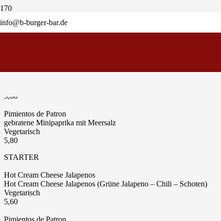
info@b-burger-bar.de
Rökjes
geräucherte Kartofeln mit Kräuterknoblauch Dip
Vegetarisch
5,80
4,80
Hot Cream Cheese Jalapenos
Hot Cream Cheese Jalapenos (Grüne Jalapeno – Chili – Schoten)
Vegetarisch
5,60
Pimientos de Patron
gebratene Minipaprika mit Meersalz
Vegetarisch
5,80
STARTER
Hot Cream Cheese Jalapenos
Hot Cream Cheese Jalapenos (Grüne Jalapeno – Chili – Schoten)
Vegetarisch
5,60
Pimientos de Patron