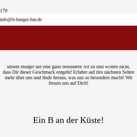
Bestelle jetzt Dein Lieblingsessen
info@b-burger-bar.de
vom Theodor-Heuss-Platz!
Wir sind das B!
Wir stellen uns, unsere Locations und unsere Philosophie vor! Die B
Burger Bar. Szene. Geschmack. Alternativ. Lecker! Wir bereiten
unsere Burger auf eine ganz besondere Art zu und wollen nicht,
dass Dir dieser Geschmack entgeht! Erfahre auf den nächsten Seiten
mehr über uns und finde heraus, was uns so besonders macht! Wir
freuen uns auf Dich!
Ein B an der Küste!