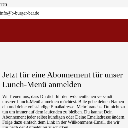
info@b-burger-bar.de
Wie könnte es besser laufen!? Lass Dir jede Woche das B-Burger-
Bar Lunch-Menu per Email schicken! Sei Du derjenige, der im
Büro oder auf der Baustelle als erste Bescheid weiß!
BITTE NUTZT DAS FORMULAR UM ZU ERFAHREN,
WANN WIEDER WIEDER FÜR EUCH ÖFFNEN. 🙏
Jetzt für eine Abonnement für unser
Lunch-Menü anmelden
Wir freuen uns, dass Du dich für den wöchentlichen versandt
unserer Lunch-Menü anmelden möchtest. Bitte gebe deinen Namen
ein und deine vollständige Emailadresse. Mehr brauchst Du nicht zu
tun um immer auf dem laufenden zu bleiben. Du kannst Dein
Abonnement jeder selbst kündigen oder Deine Emailadresse ändern.
Folge dazu einfach dem Link in der Willkommens-Email, die wir
Dir nach der Anmeldung zuschicken.