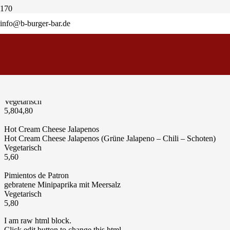
This is custom heading element
info@b-burger-bar.de
I am raw html block.
Click edit button to change this html
Rökjes
geräucherte Kartofeln mit Kräuterknoblauch Dip
Vegetarisch
5,80
4,80
Hot Cream Cheese Jalapenos
Hot Cream Cheese Jalapenos (Grüne Jalapeno – Chili – Schoten)
Vegetarisch
5,60
Pimientos de Patron
gebratene Minipaprika mit Meersalz
Vegetarisch
5,80
I am raw html block.
Click edit button to change this html